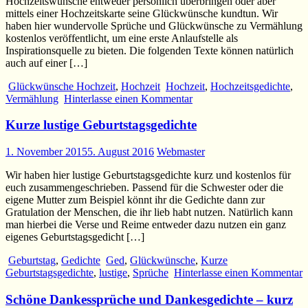
Hochzeitswünsche entweder persönlich überbringen oder aber
mittels einer Hochzeitskarte seine Glückwünsche kundtun. Wir
haben hier wundervolle Sprüche und Glückwünsche zu Vermählung
kostenlos veröffentlicht, um eine erste Anlaufstelle als
Inspirationsquelle zu bieten. Die folgenden Texte können natürlich
auch auf einer […]
Glückwünsche Hochzeit
,
Hochzeit
Hochzeit
,
Hochzeitsgedichte
,
Vermählung
Hinterlasse einen Kommentar
Kurze lustige Geburtstagsgedichte
1. November 2015
5. August 2016
Webmaster
Wir haben hier lustige Geburtstagsgedichte kurz und kostenlos für
euch zusammengeschrieben. Passend für die Schwester oder die
eigene Mutter zum Beispiel könnt ihr die Gedichte dann zur
Gratulation der Menschen, die ihr lieb habt nutzen. Natürlich kann
man hierbei die Verse und Reime entweder dazu nutzen ein ganz
eigenes Geburtstagsgedicht […]
Geburtstag
,
Gedichte
Ged
,
Glückwünsche
,
Kurze
Geburtstagsgedichte
,
lustige
,
Sprüche
Hinterlasse einen Kommentar
Schöne Dankessprüche und Dankesgedichte – kurz