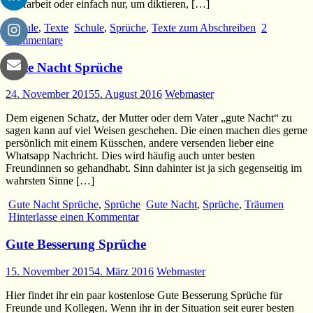
Strafarbeit oder einfach nur, um diktieren, […]
Schule
,
Texte
Schule
,
Sprüche
,
Texte zum Abschreiben
2
Kommentare
Gute Nacht Sprüche
24. November 2015
5. August 2016
Webmaster
Dem eigenen Schatz, der Mutter oder dem Vater „gute Nacht“ zu
sagen kann auf viel Weisen geschehen. Die einen machen dies gerne
persönlich mit einem Küsschen, andere versenden lieber eine
Whatsapp Nachricht. Dies wird häufig auch unter besten
Freundinnen so gehandhabt. Sinn dahinter ist ja sich gegenseitig im
wahrsten Sinne […]
Gute Nacht Sprüche
,
Sprüche
Gute Nacht
,
Sprüche
,
Träumen
Hinterlasse einen Kommentar
Gute Besserung Sprüche
15. November 2015
4. März 2016
Webmaster
Hier findet ihr ein paar kostenlose Gute Besserung Sprüche für
Freunde und Kollegen. Wenn ihr in der Situation seit eurer besten