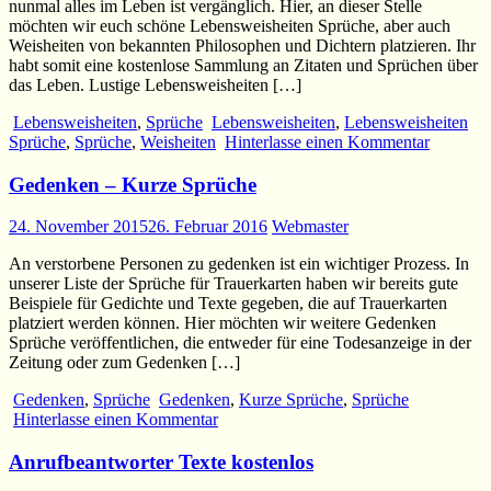
nunmal alles im Leben ist vergänglich. Hier, an dieser Stelle
möchten wir euch schöne Lebensweisheiten Sprüche, aber auch
Weisheiten von bekannten Philosophen und Dichtern platzieren. Ihr
habt somit eine kostenlose Sammlung an Zitaten und Sprüchen über
das Leben. Lustige Lebensweisheiten […]
Lebensweisheiten
,
Sprüche
Lebensweisheiten
,
Lebensweisheiten
Sprüche
,
Sprüche
,
Weisheiten
Hinterlasse einen Kommentar
Gedenken – Kurze Sprüche
24. November 2015
26. Februar 2016
Webmaster
An verstorbene Personen zu gedenken ist ein wichtiger Prozess. In
unserer Liste der Sprüche für Trauerkarten haben wir bereits gute
Beispiele für Gedichte und Texte gegeben, die auf Trauerkarten
platziert werden können. Hier möchten wir weitere Gedenken
Sprüche veröffentlichen, die entweder für eine Todesanzeige in der
Zeitung oder zum Gedenken […]
Gedenken
,
Sprüche
Gedenken
,
Kurze Sprüche
,
Sprüche
Hinterlasse einen Kommentar
Anrufbeantworter Texte kostenlos