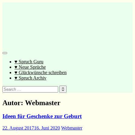
Direkt
zum
Inhalt
♥ Spruch Guru
♥ Neue Sprüche
♥ Glückwünsche schreiben
♥ Spruch Archiv
Search
for:
Autor:
Webmaster
Ideen für Geschenke zur Geburt
22. August 2017
16. Juni 2020
Webmaster