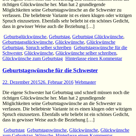
richtigen Glückwünsche her. Man hat 2 grundlegende
Möglichkeiten seine Geburtstagswünsche an die Schwester zu
verfassen. Die beliebteste Variante ist es einen klugen oder witzigen
Spruch einzusetzen. Ebenfalls sehr beliebt ist ein schönes Gedicht,
dass in gewisser Weise auch die Beziehung […]
Geburtsglückwünsche
,
Geburtstag
,
Geburtstag Glückwünsche
,
Geburtstagsglückwünsche
,
Glückwünsche
,
Glückwünsche
Geburtstag
,
Spruch selber schreiben
Geburtstagswünsche für die
Schwester
,
Glückwünsche
,
Glückwünsche selber schreiben
,
Glückwünsche zum Geburtstag
Hinterlasse einen Kommentar
Geburtstagswünsche für die Schwester
22. Dezember 2015
26. Februar 2016
Webmaster
Die eigene Schwester hat Geburtstag und schnell müssen noch die
richtigen Glückwünsche her. Man hat 2 grundlegende
Möglichkeiten seine Geburtstagswünsche an die Schwester zu
verfassen. Die beliebteste Variante ist es einen klugen oder witzigen
Spruch einzusetzen. Ebenfalls sehr beliebt ist ein schönes Gedicht,
dass in gewisser Weise auch die Beziehung […]
Geburtstag
Geburtstagswünsche
,
Glückwünsche
,
Glückwünsche
zum Geburtstag
,
Wünsche
Hinterlasse einen Kommentar