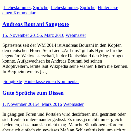
Liebeskummer
,
Sprüche
Liebeskummer
,
Sprüche
Hinterlasse
einen Kommentar
Andreas Bourani Songtexte
15. November 2015
6. März 2016
Webmaster
Spätestens seit der WM 2014 ist Andreas Bourani in den Köpfen
den deutschen Hörer. Sein Lied „Auf uns“ gilt als Hymne für die
legendäre Weltweisterschaft, in der Deutschland den Sieg erringen
konnte. Aufgewachsen ist Andreas Bourani bei seinen
Adoptiveltern, lernte laut Wikipedia seine wahren Eltern nie kennen.
In Bergheim wuchs […]
Songtexte
Hinterlasse einen Kommentar
Gute Sprüche zum Dissen
1. November 2015
4. März 2016
Webmaster
In gängigen Foren und Portalen wird desöfteren mal gestritten oder
sich freulich untereinander gedisst. Es muss ja nicht immer gleich
bedeuten, dass man sich nicht mag. Manche Situationen erfordern
aber auch einfach ein gewisses Maß an Schlagfertigkeit, um sich zu