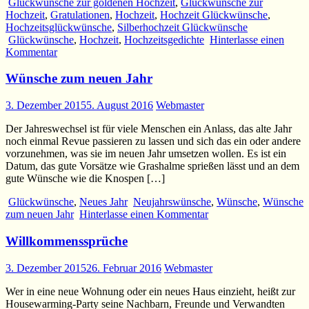
Glückwünsche zur goldenen Hochzeit
,
Glückwünsche zur
Hochzeit
,
Gratulationen
,
Hochzeit
,
Hochzeit Glückwünsche
,
Hochzeitsglückwünsche
,
Silberhochzeit Glückwünsche
Glückwünsche
,
Hochzeit
,
Hochzeitsgedichte
Hinterlasse einen
Kommentar
Wünsche zum neuen Jahr
3. Dezember 2015
5. August 2016
Webmaster
Der Jahreswechsel ist für viele Menschen ein Anlass, das alte Jahr
noch einmal Revue passieren zu lassen und sich das ein oder andere
vorzunehmen, was sie im neuen Jahr umsetzen wollen. Es ist ein
Datum, das gute Vorsätze wie Grashalme sprießen lässt und an dem
gute Wünsche wie die Knospen […]
Glückwünsche
,
Neues Jahr
Neujahrswünsche
,
Wünsche
,
Wünsche
zum neuen Jahr
Hinterlasse einen Kommentar
Willkommenssprüche
3. Dezember 2015
26. Februar 2016
Webmaster
Wer in eine neue Wohnung oder ein neues Haus einzieht, heißt zur
Housewarming-Party seine Nachbarn, Freunde und Verwandten