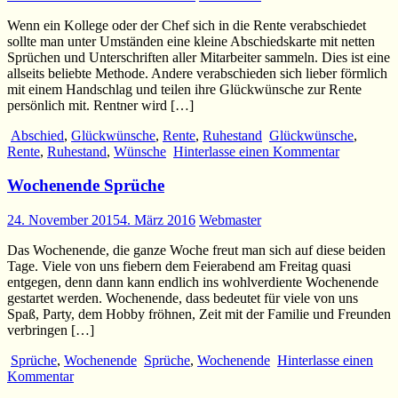
Wenn ein Kollege oder der Chef sich in die Rente verabschiedet
sollte man unter Umständen eine kleine Abschiedskarte mit netten
Sprüchen und Unterschriften aller Mitarbeiter sammeln. Dies ist eine
allseits beliebte Methode. Andere verabschieden sich lieber förmlich
mit einem Handschlag und teilen ihre Glückwünsche zur Rente
persönlich mit. Rentner wird […]
Abschied
,
Glückwünsche
,
Rente
,
Ruhestand
Glückwünsche
,
Rente
,
Ruhestand
,
Wünsche
Hinterlasse einen Kommentar
Wochenende Sprüche
24. November 2015
4. März 2016
Webmaster
Das Wochenende, die ganze Woche freut man sich auf diese beiden
Tage. Viele von uns fiebern dem Feierabend am Freitag quasi
entgegen, denn dann kann endlich ins wohlverdiente Wochenende
gestartet werden. Wochenende, dass bedeutet für viele von uns
Spaß, Party, dem Hobby fröhnen, Zeit mit der Familie und Freunden
verbringen […]
Sprüche
,
Wochenende
Sprüche
,
Wochenende
Hinterlasse einen
Kommentar