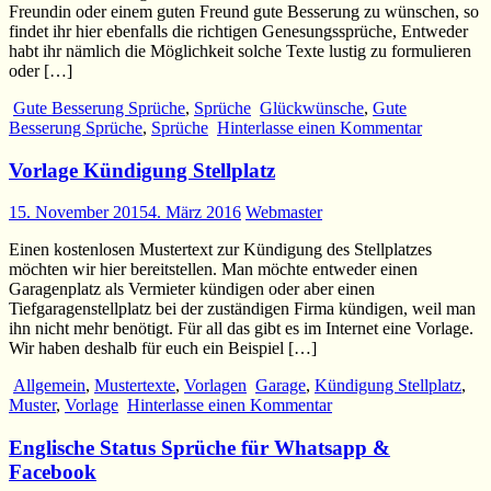
Freundin oder einem guten Freund gute Besserung zu wünschen, so
findet ihr hier ebenfalls die richtigen Genesungssprüche, Entweder
habt ihr nämlich die Möglichkeit solche Texte lustig zu formulieren
oder […]
Gute Besserung Sprüche
,
Sprüche
Glückwünsche
,
Gute
Besserung Sprüche
,
Sprüche
Hinterlasse einen Kommentar
Vorlage Kündigung Stellplatz
15. November 2015
4. März 2016
Webmaster
Einen kostenlosen Mustertext zur Kündigung des Stellplatzes
möchten wir hier bereitstellen. Man möchte entweder einen
Garagenplatz als Vermieter kündigen oder aber einen
Tiefgaragenstellplatz bei der zuständigen Firma kündigen, weil man
ihn nicht mehr benötigt. Für all das gibt es im Internet eine Vorlage.
Wir haben deshalb für euch ein Beispiel […]
Allgemein
,
Mustertexte
,
Vorlagen
Garage
,
Kündigung Stellplatz
,
Muster
,
Vorlage
Hinterlasse einen Kommentar
Englische Status Sprüche für Whatsapp &
Facebook