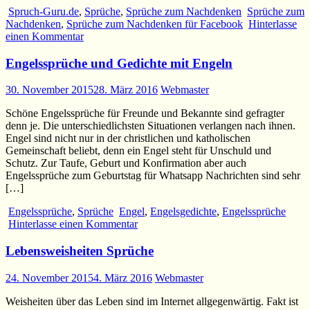
Spruch-Guru.de
,
Sprüche
,
Sprüche zum Nachdenken
Sprüche zum
Nachdenken
,
Sprüche zum Nachdenken für Facebook
Hinterlasse
einen Kommentar
Engelssprüche und Gedichte mit Engeln
30. November 2015
28. März 2016
Webmaster
Schöne Engelssprüche für Freunde und Bekannte sind gefragter
denn je. Die unterschiedlichsten Situationen verlangen nach ihnen.
Engel sind nicht nur in der christlichen und katholischen
Gemeinschaft beliebt, denn ein Engel steht für Unschuld und
Schutz. Zur Taufe, Geburt und Konfirmation aber auch
Engelssprüche zum Geburtstag für Whatsapp Nachrichten sind sehr
[…]
Engelssprüche
,
Sprüche
Engel
,
Engelsgedichte
,
Engelssprüche
Hinterlasse einen Kommentar
Lebensweisheiten Sprüche
24. November 2015
4. März 2016
Webmaster
Weisheiten über das Leben sind im Internet allgegenwärtig. Fakt ist