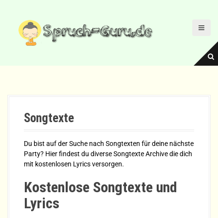
D
i
r
e
k
t
z
u
m
I
n
Songtexte
h
a
l
Du bist auf der Suche nach Songtexten für deine nächste
t
Party? Hier findest du diverse Songtexte Archive die dich
mit kostenlosen Lyrics versorgen.
Kostenlose Songtexte und
Lyrics