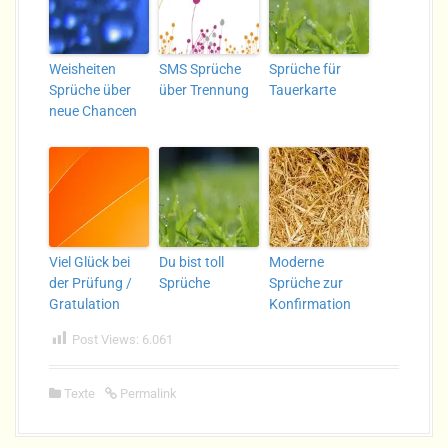
Weisheiten
SMS Sprüche
Sprüche für
Sprüche über
über Trennung
Tauerkarte
neue Chancen
Viel Glück bei
Du bist toll
Moderne
der Prüfung /
Sprüche
Sprüche zur
Gratulation
Konfirmation
Post Views:
6.061
Texte
Permalink