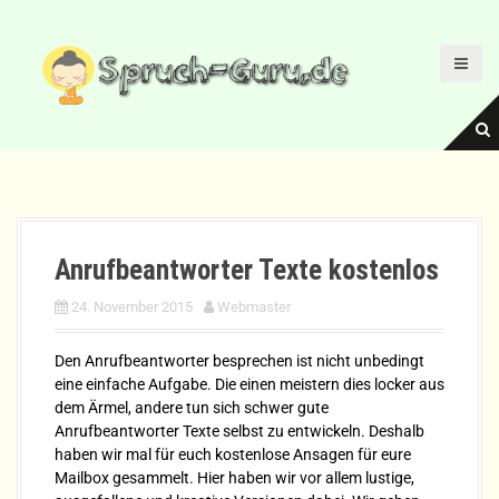
D
i
r
e
k
t
z
u
m
I
n
Anrufbeantworter Texte kostenlos
h
a
24. November 2015
Webmaster
l
t
Den Anrufbeantworter besprechen ist nicht unbedingt
eine einfache Aufgabe. Die einen meistern dies locker aus
dem Ärmel, andere tun sich schwer gute
Anrufbeantworter Texte selbst zu entwickeln. Deshalb
haben wir mal für euch kostenlose Ansagen für eure
Mailbox gesammelt. Hier haben wir vor allem lustige,