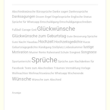
i
n
Abschiedswünsche
Bürosprüche
Danke sagen
Dankessprüche
Danksagungen
Dissen
Engel
Engelssprüche
Englische Status
A
Sprüche für Whatsapp
Entschuldigung
Entschuldigungsschreiben
Glückwünsche
r
Fußball
Garage
Ged
Glückwünsche zum Geburtstag
Gute Besserung Sprüche
t
Hochzeit
Hochzeitsgedichte
Gute Nacht
Hausbau
Kurze
i
lustige
Geburtstagsgedichte
Kündigung Stellplatz
Liebeskummer
Motivation
Songtexte
Muster
Rente
Ruhestand
Schule
Songtext
k
Sprüche
Sportunterricht
Sprüche zum Nachdenken für
e
Facebook
Texte zum Abschreiben
Träumen
Vermählung
Vorlage
Weihnachten
Weihnachtswünsche
Whatsapp
Wochenende
l
Wünsche
Wünsche zum Abschied
n
Anzeige