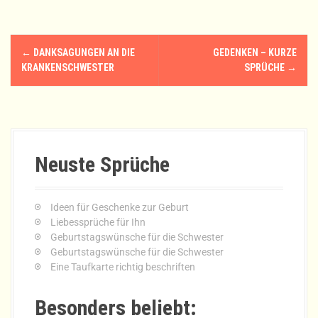
N
←
DANKSAGUNGEN AN DIE
GEDENKEN – KURZE
a
KRANKENSCHWESTER
SPRÜCHE
→
v
i
g
Neuste Sprüche
a
t
Ideen für Geschenke zur Geburt
Liebessprüche für Ihn
i
Geburtstagswünsche für die Schwester
Geburtstagswünsche für die Schwester
o
Eine Taufkarte richtig beschriften
n
Besonders beliebt: