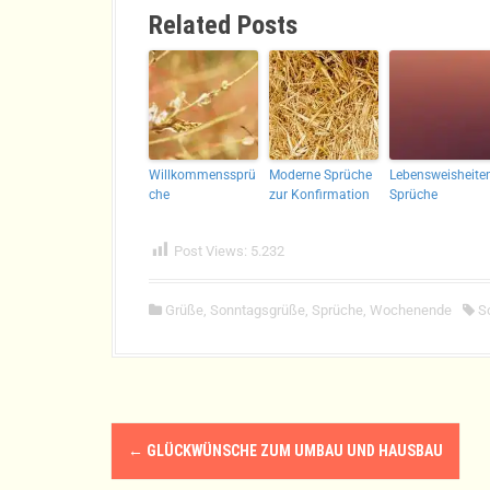
Related Posts
Willkommenssprü
Moderne Sprüche
Lebensweisheite
che
zur Konfirmation
Sprüche
Post Views:
5.232
Grüße
,
Sonntagsgrüße
,
Sprüche
,
Wochenende
S
N
←
GLÜCKWÜNSCHE ZUM UMBAU UND HAUSBAU
a