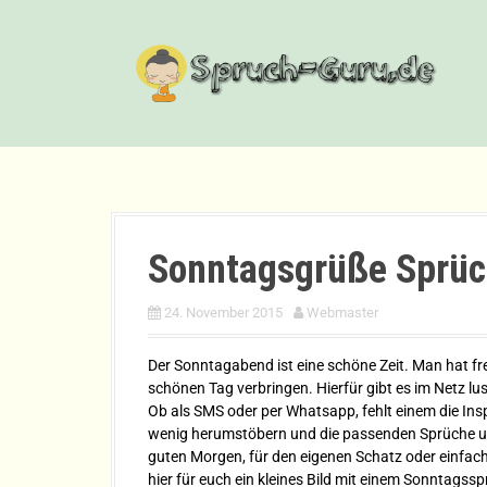
D
i
r
e
k
t
z
u
m
I
n
Sonntagsgrüße Sprü
h
a
l
24. November 2015
Webmaster
t
Der Sonntagabend ist eine schöne Zeit. Man hat f
schönen Tag verbringen. Hierfür gibt es im Netz lus
Ob als SMS oder per Whatsapp, fehlt einem die Ins
wenig herumstöbern und die passenden Sprüche un
guten Morgen, für den eigenen Schatz oder einfac
hier für euch ein kleines Bild mit einem Sonntags