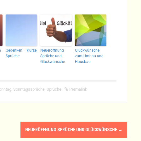
n
Gedenken – Kurze
Neueröffnung
Glückwünsche
Sprüche
Sprüche und
zum Umbau und
Glückwünsche
Hausbau
onntag
,
Sonntagssprüche
,
Sprüche
Permalink
NEUERÖFFNUNG SPRÜCHE UND GLÜCKWÜNSCHE
→