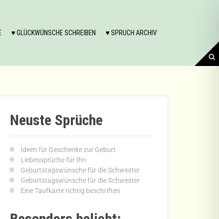
E
♥ GLÜCKWÜNSCHE SCHREIBEN
♥ SPRUCH ARCHIV
Neuste Sprüche
Ideen für Geschenke zur Geburt
Liebessprüche für Ihn
Geburtstagswünsche für die Schwester
Geburtstagswünsche für die Schwester
Eine Taufkarte richtig beschriften
Besonders beliebt: