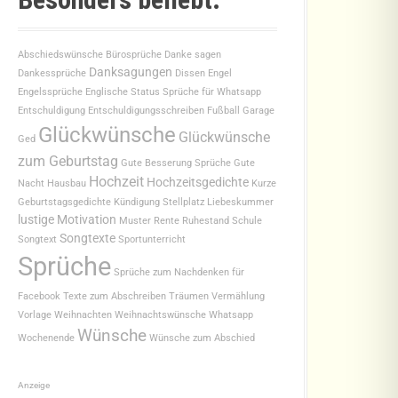
Abschiedswünsche
Bürosprüche
Danke sagen
Danksagungen
Dankessprüche
Dissen
Engel
Engelssprüche
Englische Status Sprüche für Whatsapp
Entschuldigung
Entschuldigungsschreiben
Fußball
Garage
Glückwünsche
Glückwünsche
Ged
zum Geburtstag
Gute Besserung Sprüche
Gute
Hochzeit
Hochzeitsgedichte
Nacht
Hausbau
Kurze
Geburtstagsgedichte
Kündigung Stellplatz
Liebeskummer
lustige
Motivation
Muster
Rente
Ruhestand
Schule
Songtexte
Songtext
Sportunterricht
Sprüche
Sprüche zum Nachdenken für
Facebook
Texte zum Abschreiben
Träumen
Vermählung
Vorlage
Weihnachten
Weihnachtswünsche
Whatsapp
Wünsche
Wochenende
Wünsche zum Abschied
Anzeige